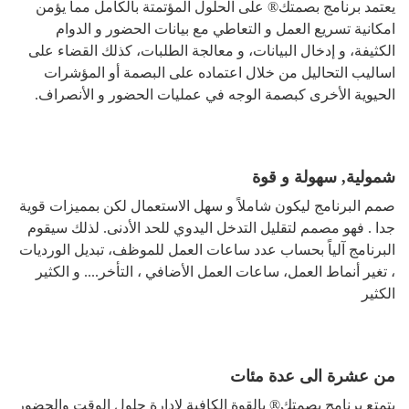
يعتمد برنامج بصمتك® على الحلول المؤتمتة بالكامل مما يؤمن
امكانية تسريع العمل و التعاطي مع بيانات الحضور و الدوام
الكثيفة، و إدخال البيانات، و معالجة الطلبات، كذلك القضاء على
اساليب التحاليل من خلال اعتماده على البصمة أو المؤشرات
الحيوية الأخرى كبصمة الوجه في عمليات الحضور و الأنصراف.
شمولية, سهولة و قوة
صمم البرنامج ليكون شاملاً و سهل الاستعمال لكن بمميزات قوية
جدا . فهو مصمم لتقليل التدخل اليدوي للحد الأدنى. لذلك سيقوم
البرنامج آلياً بحساب عدد ساعات العمل للموظف، تبديل الورديات
، تغير أنماط العمل، ساعات العمل الأضافي ، التأخر.... و الكثير
الكثير
من عشرة الى عدة مئات
يتمتع برنامج بصمتك® بالقوة الكافية لإدارة حلول الوقت والحضور